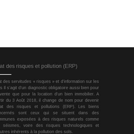
at des risques et pollution (ERP)
t des servitudes « risques » et d’information sur les
s Il s’agit d’un diagnostic obligatoire aussi bien pour
 vente que pour la location d’un bien immobilier. A
rtir du 3 Août 2018, il change de nom pour devenir
état des risques et pollutions (ERP). Les biens
ncernés sont ceux qui se situent dans des
mmunes exposées à des risques naturels comme
s séismes, voire des risques technologiques et
utres inhérents à la pollution des sols.