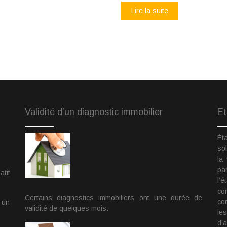
Lire la suite
Validité d’un diagnostic immobilier
Et
Éta
sol
la
pa
atif
l’
co
Certains diagnostics immobiliers ont une durée de
co
d’un
validité de quelques mois.
le
d’a